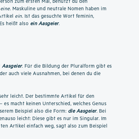
Person zum ersten Mal, benutzt du den
r
eine
. Maskuline und neutrale Nomen haben im
rtikel
ein
. Ist das gesuchte Wort feminin,
 Es heißt also
ein Aasgeier
.
t
Aasgeier
. Für die Bildung der Pluralform gibt es
ider auch viele Ausnahmen, bei denen du die
 sehr leicht. Der bestimmte Artikel für den
– es macht keinen Unterschied, welches Genus
nserem Beispiel also die Form:
die Aasgeier
. Bei
nauso leicht: Diese gibt es nur im Singular. Im
ten Artikel einfach weg, sagt also zum Beispiel