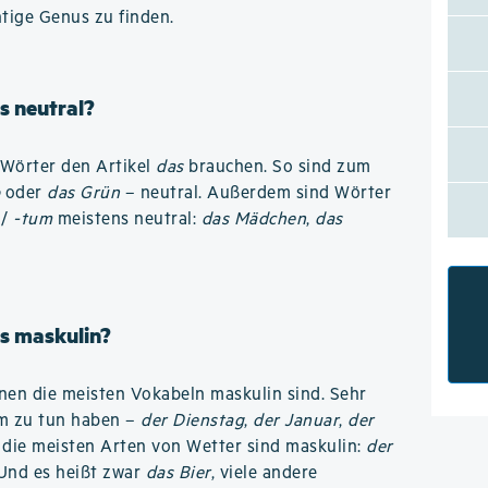
htige Genus zu finden.
s neutral?
n Wörter den Artikel
das
brauchen. So sind zum
b
oder
das Grün
– neutral. Außerdem sind Wörter
/
-tum
meistens neutral:
das Mädchen
,
das
s maskulin?
denen die meisten Vokabeln maskulin sind. Sehr
um zu tun haben –
der Dienstag
,
der Januar
,
der
 die meisten Arten von Wetter sind maskulin:
der
 Und es heißt zwar
das Bier
, viele andere