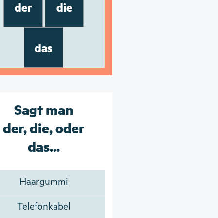
der
die
das
Sagt man
der, die, oder
das...
Haargummi
Telefonkabel