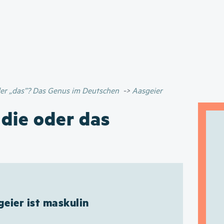
Direkt
zum
Inhalt
oder „das”? Das Genus im Deutschen
Aasgeier
 die oder das
eier ist maskulin