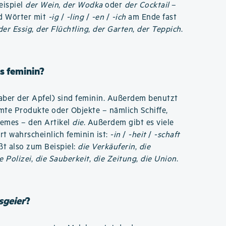
eispiel
der Wein
,
der Wodka
oder
der Cocktail
–
nd Wörter mit
-ig
/
-ling
/
-en
/
-ich
am Ende fast
der Essig
,
der Flüchtling
,
der Garten
,
der Teppich
.
s feminin?
aber der Apfel) sind feminin. Außerdem benutzt
te Produkte oder Objekte – nämlich Schiffe,
remes – den Artikel
die
. Außerdem gibt es viele
ort wahrscheinlich feminin ist:
-in
/
-heit
/
-schaft
ißt also zum Beispiel:
die Verkäuferin
,
die
e Polizei
,
die Sauberkeit
,
die Zeitung
,
die Union
.
sgeier
?