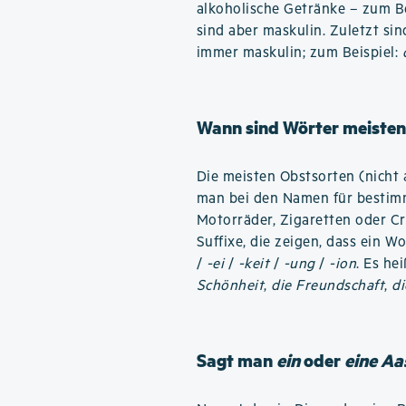
alkoholische Getränke – zum B
sind aber maskulin. Zuletzt si
immer maskulin; zum Beispiel:
Wann sind Wörter meisten
Die meisten Obstsorten (nicht 
man bei den Namen für bestimm
Motorräder, Zigaretten oder C
Suffixe, die zeigen, dass ein W
/
-ei
/
-keit
/
-ung
/
-ion
. Es he
Schönheit
,
die Freundschaft
,
di
Sagt man
ein
oder
eine Aa