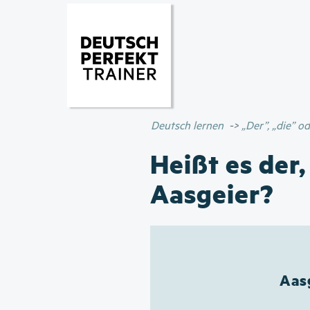
Deutsch lernen
„Der”, „die” 
Heißt es der,
Aasgeier?
Aasg