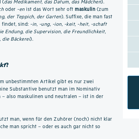
l
(
das Medikament
,
das Datum
,
das Mädchen
).
ch
oder
-en
ist das Wort sehr oft
maskulin
(zum
ng
,
der Teppich
,
der Garten
). Suffixe, die man fast
findet, sind:
-in
,
-ung
,
-ion
,
-keit
,
-heit
,
-schaft
ie Endung
,
die Supervision
,
die Freundlichkeit
,
,
die Bäckerei
).
kt
?
im unbestimmten Artikel gibt es nur zwei
inine Substantive benutzt man im Nominativ
n – also maskulinen und neutralen – ist in der
tzt man, wenn für den Zuhörer (noch) nicht klar
ache man spricht – oder es auch gar nicht so