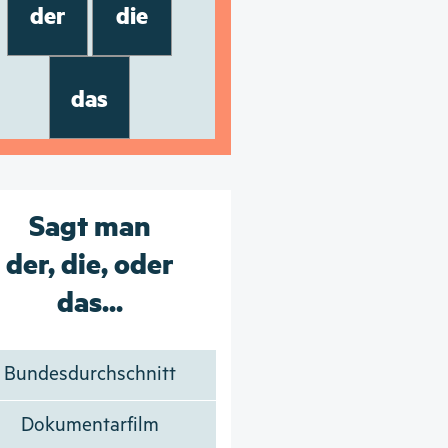
der
die
das
Sagt man
der, die, oder
das...
Bundesdurchschnitt
Dokumentarfilm