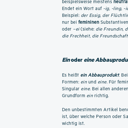
beispielsweise meistens
neutra
Endet ein Wort auf
-ig
,
-ling
,
-i
Beispiel:
der Essig
,
der Flüchtli
nur bei
femininen
Substantiven 
oder
–ei
(siehe:
die Freundin
,
d
die Frechheit
,
die Freundschaft
Ein
oder
eine Abbauprodu
Es heißt
ein Abbauprodukt
. Be
Formen:
ein
und
eine
. Für fem
Singular
eine
. Bei allen andere
Grundform
ein
richtig.
Den unbestimmten Artikel benu
ist, über welche Person oder S
wichtig ist.