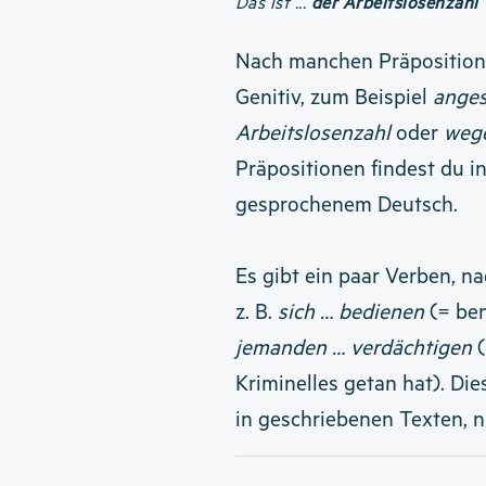
Das ist ...
der Arbeitslosenzahl
Nach manchen Präpositio
Genitiv, zum Beispiel
anges
Arbeitslosenzahl
oder
wege
Präpositionen findest du in
gesprochenem Deutsch.
Es gibt ein paar Verben, n
z. B.
sich … bedienen
(= be
jemanden … verdächtigen
(
Kriminelles getan hat). Di
in geschriebenen Texten, n