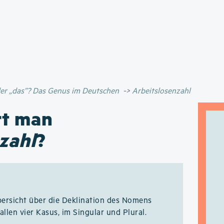
Direkt
zum
Inhalt
oder „das”? Das Genus im Deutschen
Arbeitslosenzahl
rt man
zahl
?
bersicht über die Deklination des Nomens
allen vier Kasus, im Singular und Plural.