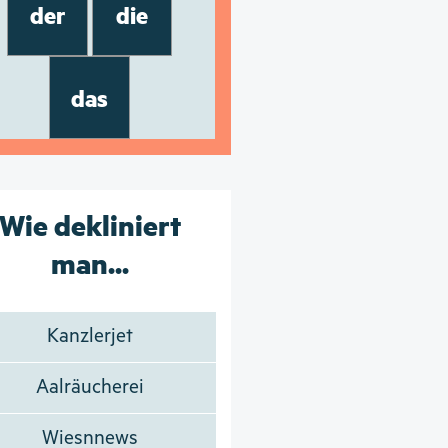
der
die
das
Wie dekliniert
man...
Kanzlerjet
Aalräucherei
Wiesnnews