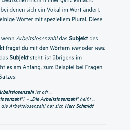
m Deutschen nicht immer ganz einfach.
 bei denen sich ein Vokal im Wort ändert.
einige Wörter mit speziellem Plural. Diese
, wenn
Arbeitslosenzahl
das
Subjekt
des
kt
fragst du mit den Wörtern
wer
oder
was
.
 das
Subjekt
steht, ist übrigens im
eht es am Anfang, zum Beispiel bei Fragen
Satzes:
Arbeitslosenzahl
ist oft ...
slosenzahl”
? –
„Die Arbeitslosenzahl”
heißt ...
 die Arbeitslosenzahl hat sich
Herr Schmidt