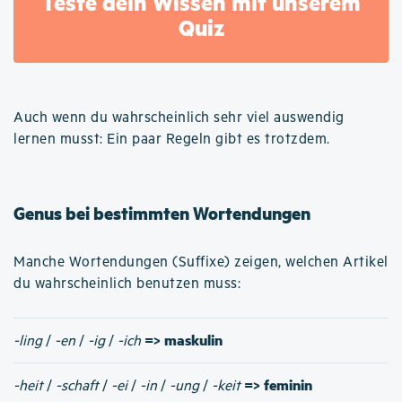
Teste dein Wissen mit unserem
Quiz
Auch wenn du wahrscheinlich sehr viel auswendig
lernen musst: Ein paar Regeln gibt es trotzdem.
Genus bei bestimmten Wortendungen
Manche Wortendungen (Suffixe) zeigen, welchen Artikel
du wahrscheinlich benutzen muss:
=> maskulin
-ling
/
-en
/
-ig
/
-ich
=> feminin
-heit
/
-schaft
/
-ei
/
-in
/
-ung
/
-keit