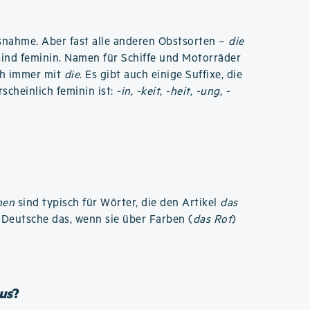
usnahme. Aber fast alle anderen Obstsorten –
die
ind feminin. Namen für Schiffe und Motorräder
ch immer mit
die
. Es gibt auch einige Suffixe, die
scheinlich feminin ist:
-in
,
-keit
,
-heit
,
-ung
,
-
hen
sind typisch für Wörter, die den Artikel
das
eutsche das, wenn sie über Farben (
das Rot
)
us
?