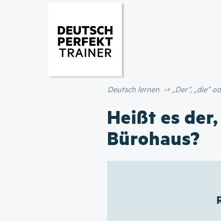
Deutsch lernen
„Der”, „die” 
Heißt es der,
Bürohaus?