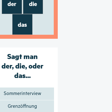
der
die
das
Sagt man
der, die, oder
das...
Sommerinterview
Grenzöffnung