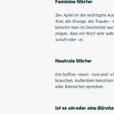
Feminine Wörter
Der Apfel
ist die wichtigste A
Kiwi
,
die Orange
,
die Traube
– s
benutzt man im Deutschen au
zeigen, dass ein Wort sehr wahr
schaft
oder -
ei
.
Neutrale Wörter
Die Suffixe
-ment
,
-tum
und
-c
brauchen. Außerdem benutzen D
oder Biersorten sprechen.
Ist es
ein
oder
eine Büroha