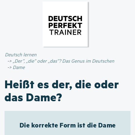
Direkt
zum
Inhalt
Deutsch lernen
„Der”, „die” oder „das”? Das Genus im Deutschen
Dame
Heißt es der, die oder
das Dame?
Die korrekte Form ist die Dame