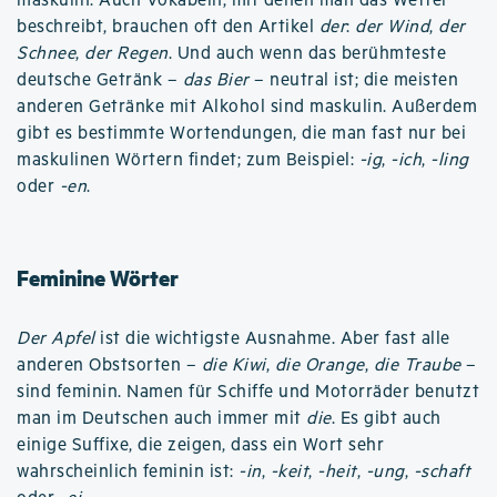
maskulin. Auch Vokabeln, mit denen man das Wetter
beschreibt, brauchen oft den Artikel
der
:
der Wind
,
der
Schnee
,
der Regen
. Und auch wenn das berühmteste
deutsche Getränk –
das Bier
– neutral ist; die meisten
anderen Getränke mit Alkohol sind maskulin. Außerdem
gibt es bestimmte Wortendungen, die man fast nur bei
maskulinen Wörtern findet; zum Beispiel:
-ig
,
-ich
,
-ling
oder
-en
.
Feminine Wörter
Der Apfel
ist die wichtigste Ausnahme. Aber fast alle
anderen Obstsorten –
die Kiwi
,
die Orange
,
die Traube
–
sind feminin. Namen für Schiffe und Motorräder benutzt
man im Deutschen auch immer mit
die
. Es gibt auch
einige Suffixe, die zeigen, dass ein Wort sehr
wahrscheinlich feminin ist:
-in
,
-keit
,
-heit
,
-ung
,
-schaft