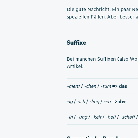
Die gute Nachricht: Ein paar Reg
speziellen Fällen. Aber besser a
Suffixe
Bei manchen Suffixen (also W
Artikel:
=> das
-ment
/
-chen
/
-tum
=> der
-ig
/
-ich
/
-ling
/
-en
-in
/
-ung
/
-keit
/
-heit
/
-schaft