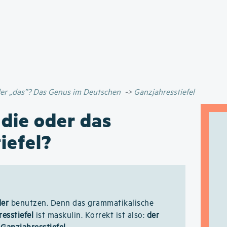
Direkt
zum
Inhalt
oder „das”? Das Genus im Deutschen
Ganzjahresstiefel
 die oder das
iefel?
der
benutzen. Denn das grammatikalische
esstiefel
ist maskulin. Korrekt ist also:
der