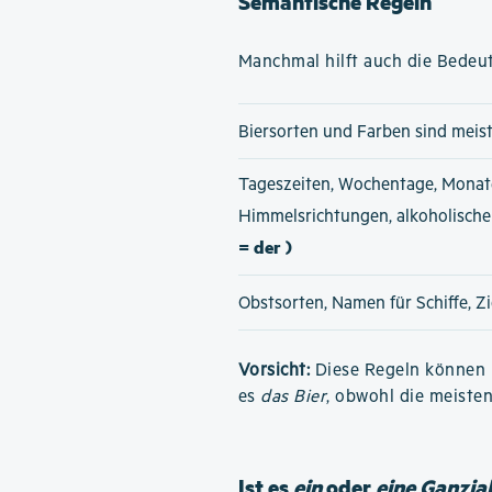
Semantische Regeln
Manchmal hilft auch die Bedeut
Biersorten und Farben sind meis
Tageszeiten, Wochentage, Monat
Himmelsrichtungen, alkoholisch
= der )
Obstsorten, Namen für Schiffe, Z
Vorsicht:
Diese Regeln können h
es
das Bier
, obwohl die meiste
Ist es
ein
oder
eine Ganzjah