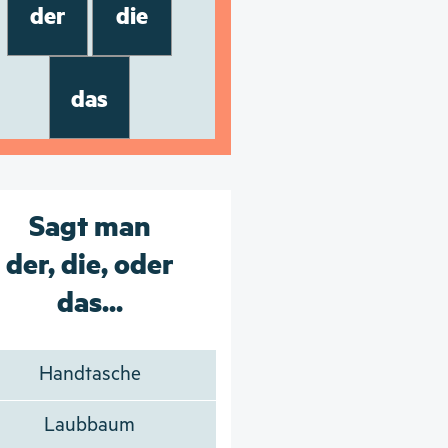
der
die
das
Sagt man
der, die, oder
das...
Handtasche
Laubbaum