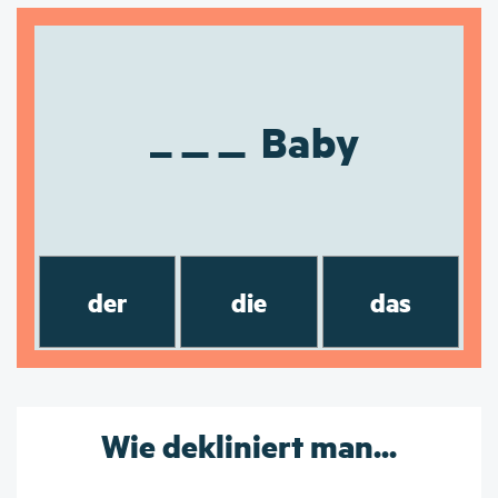
Baby
der
die
das
Wie dekliniert man...