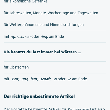
für alkoholische Getränke
für Jahreszeiten, Monate, Wochentage und Tageszeiten
für Wetterphänomene und Himmelsrichtungen
mit
-ig
,
-ich
,
-en
oder
-ling
am Ende
Die benutzt du fast immer bei Wörtern ...
für Obstsorten
mit
-keit
,
-ung
-heit
,
-schaft
,
-ei
oder
-in
am Ende
Der richtige unbestimmte Artikel
Der korrekte bestimmte Artikel zu
Klimaprotest
ist also