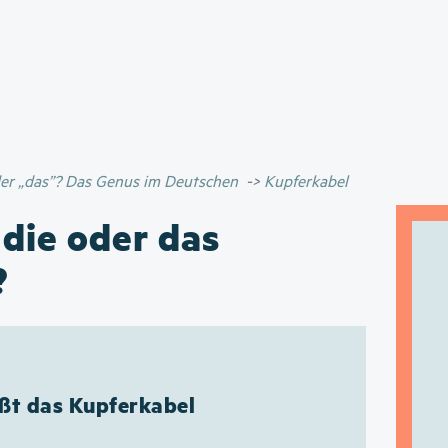
Direkt
zum
Inhalt
oder „das”? Das Genus im Deutschen
Kupferkabel
 die oder das
?
ißt das Kupferkabel