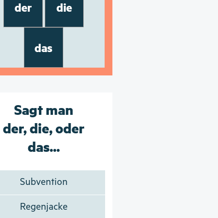
der
die
das
Sagt man
der, die, oder
das...
Subvention
Regenjacke