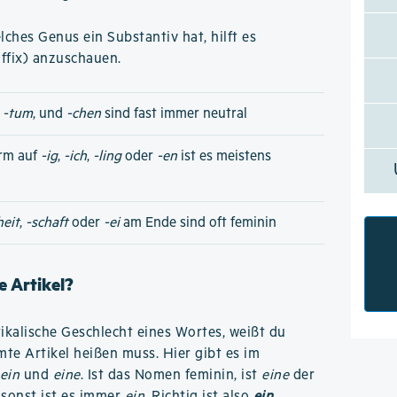
ches Genus ein Substantiv hat, hilft es
ffix) anzuschauen.
,
-tum
, und
-chen
sind fast immer neutral
rm auf
-ig
,
-ich
,
-ling
oder
-en
ist es meistens
heit
,
-schaft
oder
-ei
am Ende sind oft feminin
 Artikel?
kalische Geschlecht eines Wortes, weißt du
te Artikel heißen muss. Hier gibt es im
ein
und
eine
. Ist das Nomen feminin, ist
eine
der
 sonst ist es immer
ein
. Richtig ist also
ein