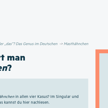
Direkt
zum
Inhalt
oder „das”? Das Genus im Deutschen
Masthähnchen
rt man
en
?
ähnchen
in allen vier Kasus? Im Singular und
as kannst du hier nachlesen.