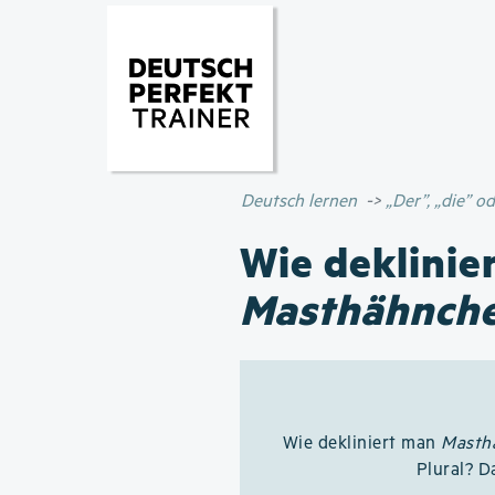
Deutsch lernen
„Der”, „die” 
Wie deklinie
Masthähnch
Wie dekliniert man
Masth
Plural? D