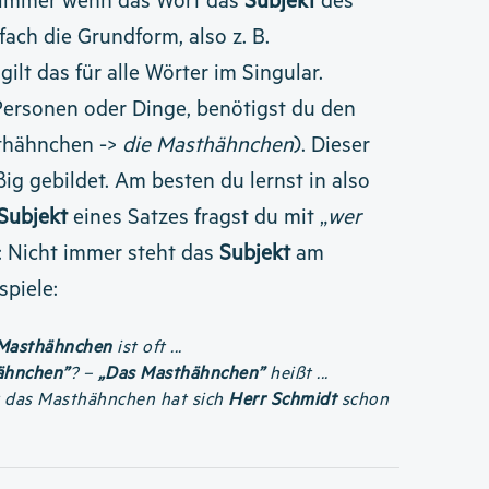
o immer wenn das Wort das
Subjekt
des
fach die Grundform, also z. B.
gilt das für alle Wörter im Singular.
Personen oder Dinge, benötigst du den
sthähnchen ->
die Masthähnchen
). Dieser
g gebildet. Am besten du lernst in also
Subjekt
eines Satzes fragst du mit „
wer
h: Nicht immer steht das
Subjekt
am
spiele:
Masthähnchen
ist oft ...
ähnchen”
? –
„Das Masthähnchen”
heißt ...
 das Masthähnchen hat sich
Herr Schmidt
schon