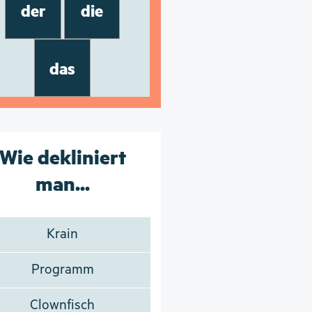
der
die
das
Wie dekliniert
man...
Krain
Programm
Clownfisch