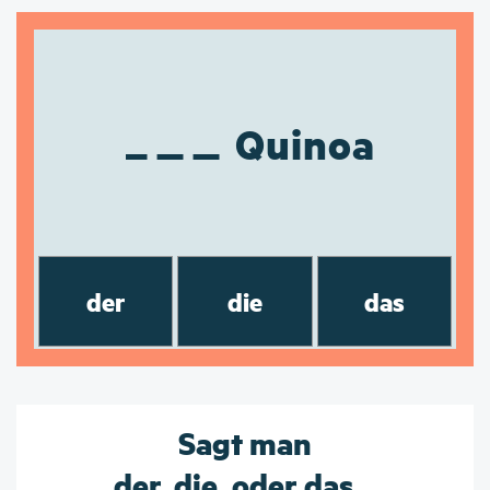
Quinoa
der
die
das
Sagt man
der, die, oder das...