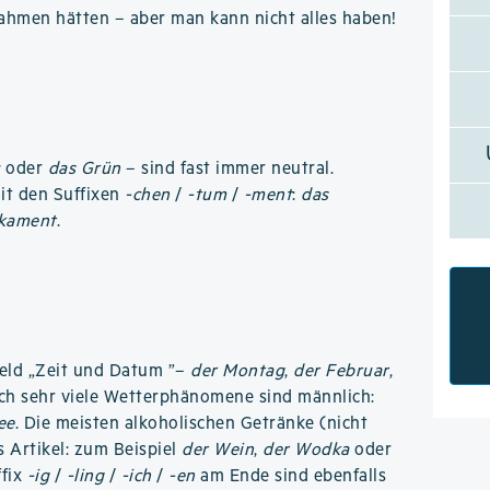
ahmen hätten – aber man kann nicht alles haben!
u
oder
das Grün
– sind fast immer neutral.
mit den Suffixen
-chen
/
-tum
/
-ment
:
das
kament
.
eld „Zeit und Datum ”–
der Montag
,
der Februar
,
ch sehr viele Wetterphänomene sind männlich:
ee
. Die meisten alkoholischen Getränke (nicht
s Artikel: zum Beispiel
der Wein
,
der Wodka
oder
ffix
-ig
/
-ling
/
-ich
/
-en
am Ende sind ebenfalls