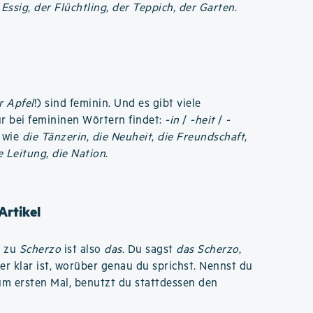
 Essig
,
der Flüchtling
,
der Teppich
,
der Garten
.
r Apfel
!) sind feminin. Und es gibt viele
r bei femininen Wörtern findet:
-in
/
-heit
/
-
; wie
die Tänzerin
,
die Neuheit
,
die Freundschaft
,
e Leitung
,
die Nation
.
Artikel
l zu
Scherzo
ist also
das
. Du sagst
das Scherzo
,
r klar ist, worüber genau du sprichst. Nennst du
um ersten Mal, benutzt du stattdessen den