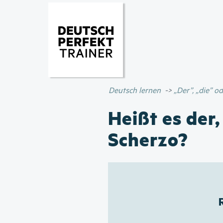
Deutsch lernen
„Der”, „die” 
Heißt es der,
Scherzo?