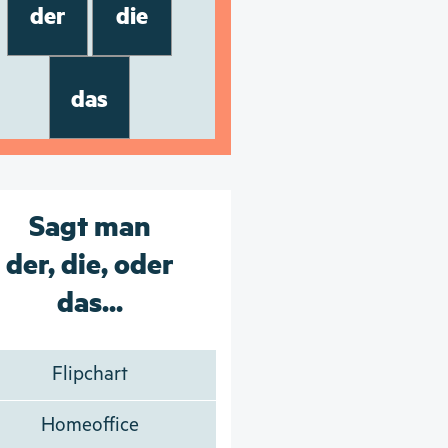
der
die
das
Sagt man
der, die, oder
das...
Flipchart
Homeoffice