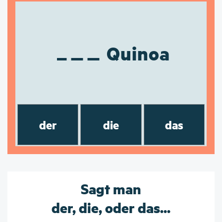
Quinoa
der
die
das
Sagt man
der, die, oder das...