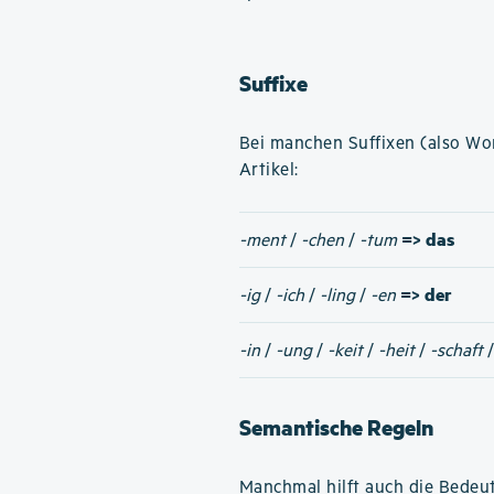
Suffixe
Bei manchen Suffixen (also W
Artikel:
=> das
-ment
/
-chen
/
-tum
=> der
-ig
/
-ich
/
-ling
/
-en
-in
/
-ung
/
-keit
/
-heit
/
-schaft
Semantische Regeln
Manchmal hilft auch die Bedeut