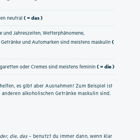
( = das )
ten neutral
e und Jahreszeiten, Wetterphänomene,
(
e Getränke und Automarken sind meistens maskulin
( = die )
igaretten oder Cremes sind meistens feminin
elfen, es gibt aber Ausnahmen! Zum Beispiel ist
n anderen alkoholischen Getränke maskulin sind.
der
,
die
,
das
– benutzt du immer dann, wenn klar