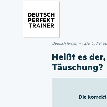
Deutsch lernen
„Der”, „die” 
Heißt es der,
Täuschung?
Die korrekt