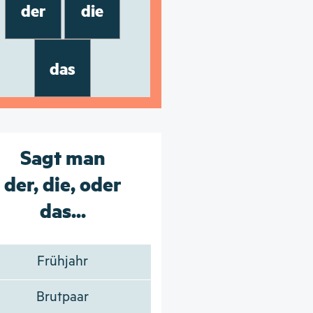
der
die
das
Sagt man
der, die, oder
das...
Frühjahr
Brutpaar