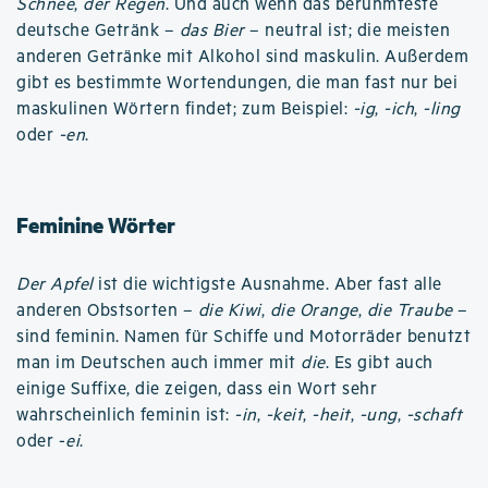
Schnee
,
der Regen
. Und auch wenn das berühmteste
deutsche Getränk –
das Bier
– neutral ist; die meisten
anderen Getränke mit Alkohol sind maskulin. Außerdem
gibt es bestimmte Wortendungen, die man fast nur bei
maskulinen Wörtern findet; zum Beispiel:
-ig
,
-ich
,
-ling
oder
-en
.
Feminine Wörter
Der Apfel
ist die wichtigste Ausnahme. Aber fast alle
anderen Obstsorten –
die Kiwi
,
die Orange
,
die Traube
–
sind feminin. Namen für Schiffe und Motorräder benutzt
man im Deutschen auch immer mit
die
. Es gibt auch
einige Suffixe, die zeigen, dass ein Wort sehr
wahrscheinlich feminin ist:
-in
,
-keit
,
-heit
,
-ung
,
-schaft
oder -
ei
.