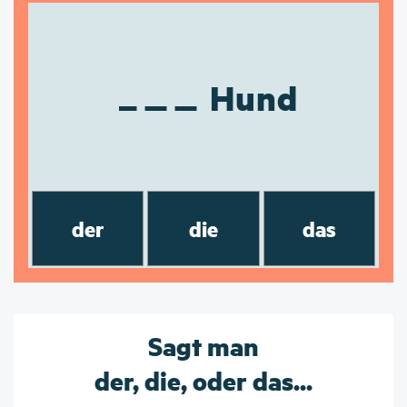
Hund
der
die
das
Sagt man
der, die, oder das...