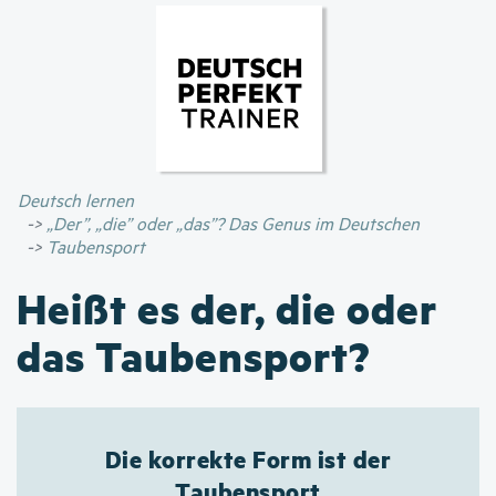
Direkt
zum
Inhalt
Deutsch lernen
„Der”, „die” oder „das”? Das Genus im Deutschen
Taubensport
Heißt es der, die oder
das Taubensport?
Die korrekte Form ist der
Taubensport