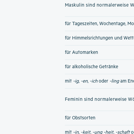
Maskulin sind normalerweise Wö
für Tageszeiten, Wochentage, Mo
für Himmelsrichtungen und Wet
für Automarken
für alkoholische Getränke
mit
-ig
,
-en
,
-ich
oder
-ling
am En
Feminin sind normalerweise Wör
für Obstsorten
mit
-in
,
-keit
,
-ung
-heit
,
-schaft
o