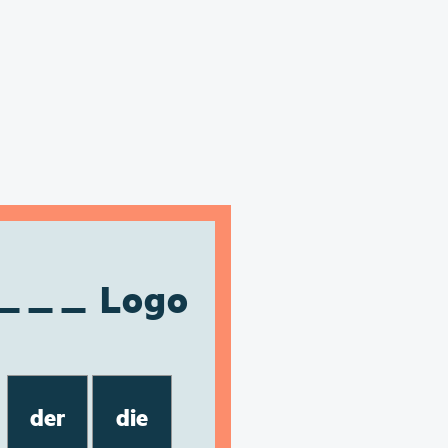
Logo
der
die