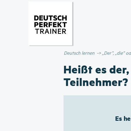
Deutsch lernen
„Der”, „die” 
Heißt es der,
Teilnehmer?
Es he