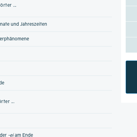
rter ...
nate und Jahreszeiten
terphänomene
de
ter ...
der
-ei
am Ende