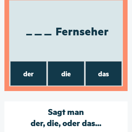
Fernseher
der
die
das
Sagt man
der, die, oder das...