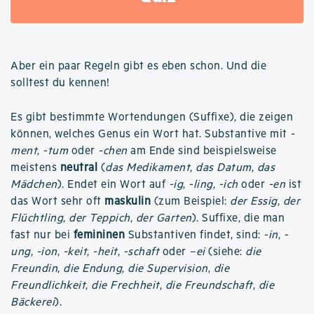
Aber ein paar Regeln gibt es eben schon. Und die
solltest du kennen!
Es gibt bestimmte Wortendungen (Suffixe), die zeigen
können, welches Genus ein Wort hat. Substantive mit
-
ment
,
-tum
oder
-chen
am Ende sind beispielsweise
meistens
neutral
(
das Medikament
,
das Datum
,
das
Mädchen
). Endet ein Wort auf
-ig
,
-ling
,
-ich
oder
-en
ist
das Wort sehr oft
maskulin
(zum Beispiel:
der Essig
,
der
Flüchtling
,
der Teppich
,
der Garten
). Suffixe, die man
fast nur bei
femininen
Substantiven findet, sind:
-in
,
-
ung
,
-ion
,
-keit
,
-heit
,
-schaft
oder
–ei
(siehe:
die
Freundin
,
die Endung
,
die Supervision
,
die
Freundlichkeit
,
die Frechheit
,
die Freundschaft
,
die
Bäckerei
).