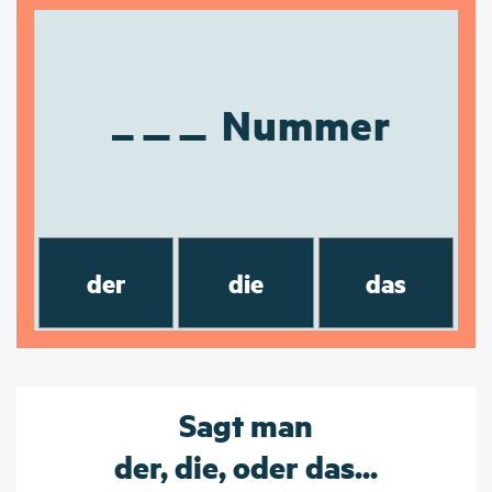
Nummer
der
die
das
Sagt man
der, die, oder das...