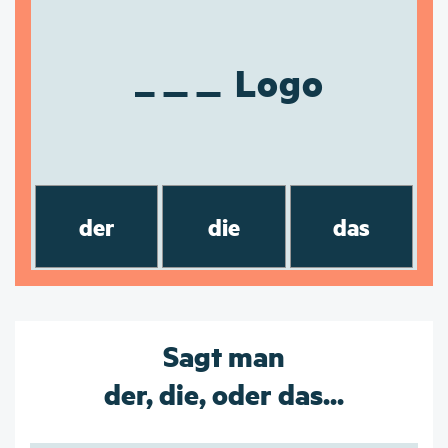
Logo
der
die
das
Sagt man
der, die, oder das...