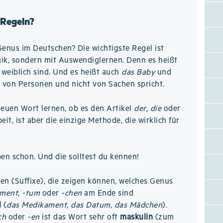
 Regeln?
Genus im Deutschen? Die wichtigste Regel ist
ogik, sondern mit Auswendiglernen. Denn es heißt
weiblich sind. Und es heißt auch
das Baby
und
 von Personen und nicht von Sachen spricht.
neuen Wort lernen, ob es den Artikel
der
,
die
oder
it, ist aber die einzige Methode, die wirklich für
ben schon. Und die solltest du kennen!
n (Suffixe), die zeigen können, welches Genus
-ment
,
-tum
oder
-chen
am Ende sind
l
(
das Medikament
,
das Datum
,
das Mädchen
).
ch
oder
-en
ist das Wort sehr oft
maskulin
(zum