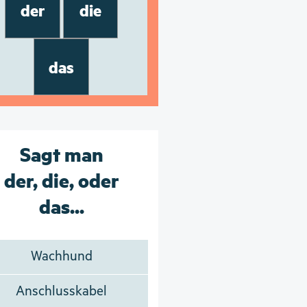
der
die
das
Sagt man
der, die, oder
das...
Wachhund
Anschlusskabel