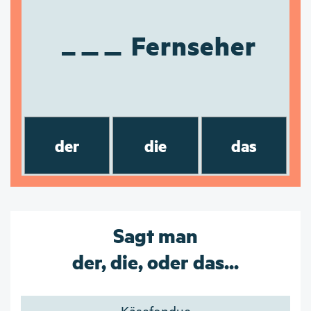
Fernseher
der
die
das
Sagt man
der, die, oder das...