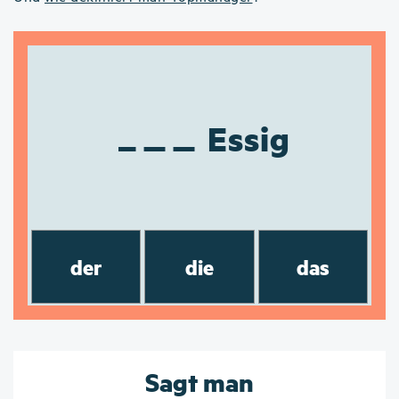
Essig
der
die
das
Sagt man