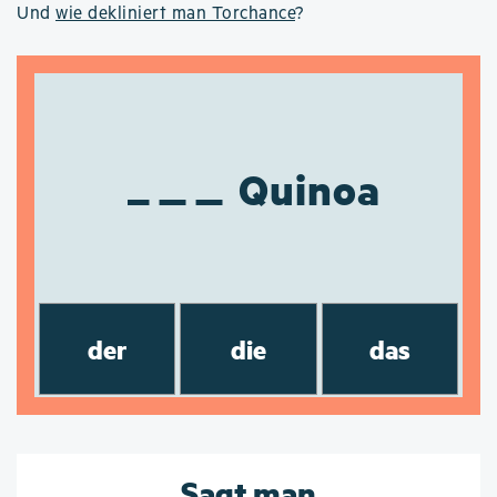
Und
wie dekliniert man Torchance
?
Quinoa
der
die
das
Sagt man