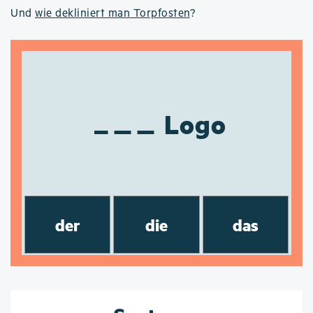
Und
wie dekliniert man Torpfosten
?
Logo
der
die
das