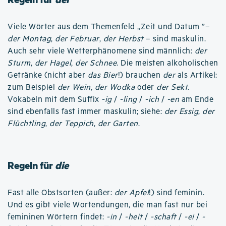
Viele Wörter aus dem Themenfeld „Zeit und Datum ”–
der Montag
,
der Februar
,
der Herbst
– sind maskulin.
Auch sehr viele Wetterphänomene sind männlich:
der
Sturm
,
der Hagel
,
der Schnee
. Die meisten alkoholischen
Getränke (nicht aber
das Bier
!) brauchen
der
als Artikel:
zum Beispiel
der Wein
,
der Wodka
oder
der Sekt
.
Vokabeln mit dem Suffix
-ig
/
-ling
/
-ich
/
-en
am Ende
sind ebenfalls fast immer maskulin; siehe:
der Essig
,
der
Flüchtling
,
der Teppich
,
der Garten
.
Regeln für
die
Fast alle Obstsorten (außer:
der Apfel
!) sind feminin.
Und es gibt viele Wortendungen, die man fast nur bei
femininen Wörtern findet:
-in
/
-heit
/
-schaft
/
-ei
/
-