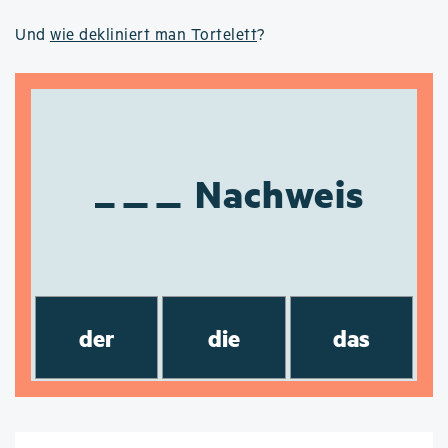
Und
wie dekliniert man Tortelett
?
Nachweis
der
die
das