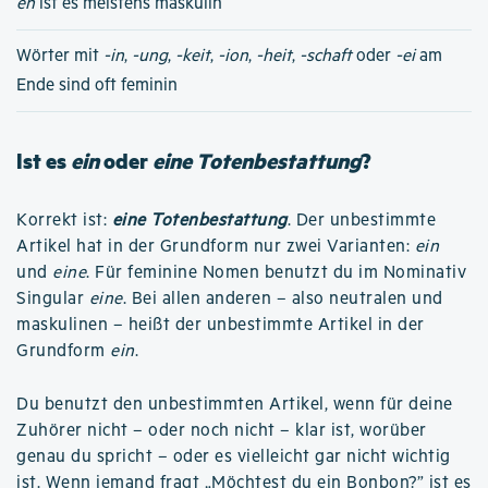
en
ist es meistens maskulin
Wörter mit
-in
,
-ung
,
-keit
,
-ion
,
-heit
,
-schaft
oder
-ei
am
Ende sind oft feminin
Ist es
ein
oder
eine Totenbestattung
?
Korrekt ist:
eine Totenbestattung
. Der unbestimmte
Artikel hat in der Grundform nur zwei Varianten:
ein
und
eine
. Für feminine Nomen benutzt du im Nominativ
Singular
eine
. Bei allen anderen – also neutralen und
maskulinen – heißt der unbestimmte Artikel in der
Grundform
ein
.
Du benutzt den unbestimmten Artikel, wenn für deine
Zuhörer nicht – oder noch nicht – klar ist, worüber
genau du spricht – oder es vielleicht gar nicht wichtig
ist. Wenn jemand fragt „Möchtest du ein Bonbon?” ist es