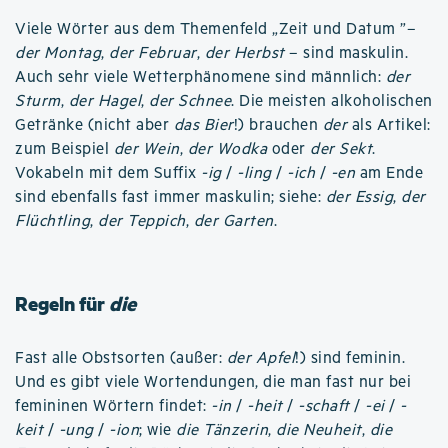
Viele Wörter aus dem Themenfeld „Zeit und Datum ”–
der Montag
,
der Februar
,
der Herbst
– sind maskulin.
Auch sehr viele Wetterphänomene sind männlich:
der
Sturm
,
der Hagel
,
der Schnee
. Die meisten alkoholischen
Getränke (nicht aber
das Bier
!) brauchen
der
als Artikel:
zum Beispiel
der Wein
,
der Wodka
oder
der Sekt
.
Vokabeln mit dem Suffix
-ig
/
-ling
/
-ich
/
-en
am Ende
sind ebenfalls fast immer maskulin; siehe:
der Essig
,
der
Flüchtling
,
der Teppich
,
der Garten
.
Regeln für
die
Fast alle Obstsorten (außer:
der Apfel
!) sind feminin.
Und es gibt viele Wortendungen, die man fast nur bei
femininen Wörtern findet:
-in
/
-heit
/
-schaft
/
-ei
/
-
keit
/
-ung
/
-ion
; wie
die Tänzerin
,
die Neuheit
,
die