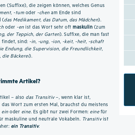
n (Suffixe), die zeigen können, welches Genus
-ment
,
-tum
oder
-chen
am Ende sind
l
(
das Medikament
,
das Datum
,
das Mädchen
).
ch
oder
-en
ist das Wort sehr oft
maskulin
(zum
ng
,
der Teppich
,
der Garten
). Suffixe, die man fast
findet, sind:
-in
,
-ung
,
-ion
,
-keit
,
-heit
,
-schaft
ie Endung
,
die Supervision
,
die Freundlichkeit
,
,
die Bäckerei
).
stimmte Artikel?
ikel – also
das Transitiv
–, wenn klar ist,
u das Wort zum ersten Mal, brauchst du meistens
o
ein
oder
eine
. Es gibt nur zwei Formen:
eine
für
ür maskuline und neutrale Vokabeln.
Transitiv
ist
aher:
ein Transitiv
.