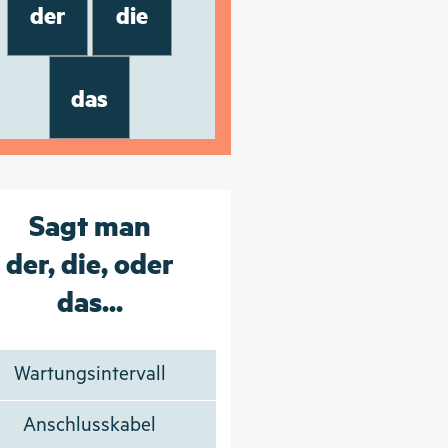
der
die
das
Sagt man
der, die, oder
das...
Wartungsintervall
Anschlusskabel