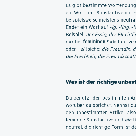
Es gibt bestimmte Wortendunge
ein Wort hat. Substantive mit
beispielsweise meistens
neutra
Endet ein Wort auf
-ig
,
-ling
,
-i
Beispiel:
der Essig
,
der Flüchtli
nur bei
femininen
Substantiven 
oder
–ei
(siehe:
die Freundin
,
d
die Frechheit
,
die Freundschaft
Was ist der richtige unbe
Du benutzt den bestimmten Art
worüber du sprichst. Nennst d
den unbestimmten Artikel, als
feminine Substantive und
ein
f
neutral, die richtige Form ist d