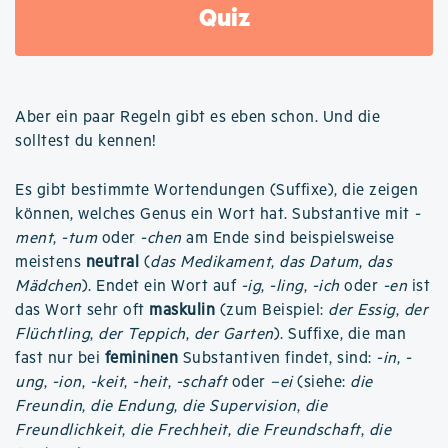
Quiz
Aber ein paar Regeln gibt es eben schon. Und die
solltest du kennen!
Es gibt bestimmte Wortendungen (Suffixe), die zeigen
können, welches Genus ein Wort hat. Substantive mit
-
ment
,
-tum
oder
-chen
am Ende sind beispielsweise
meistens
neutral
(
das Medikament
,
das Datum
,
das
Mädchen
). Endet ein Wort auf
-ig
,
-ling
,
-ich
oder
-en
ist
das Wort sehr oft
maskulin
(zum Beispiel:
der Essig
,
der
Flüchtling
,
der Teppich
,
der Garten
). Suffixe, die man
fast nur bei
femininen
Substantiven findet, sind:
-in
,
-
ung
,
-ion
,
-keit
,
-heit
,
-schaft
oder
–ei
(siehe:
die
Freundin
,
die Endung
,
die Supervision
,
die
Freundlichkeit
,
die Frechheit
,
die Freundschaft
,
die