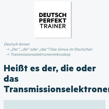
Direkt
zum
Inhalt
Deutsch lernen
„Der”, „die” oder „das”? Das Genus im Deutschen
Transmissionselektronenmikroskop
Heißt es der, die oder
das
Transmissionselektron