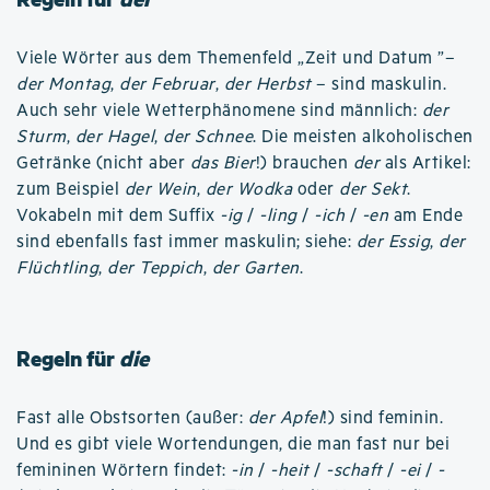
Viele Wörter aus dem Themenfeld „Zeit und Datum ”–
der Montag
,
der Februar
,
der Herbst
– sind maskulin.
Auch sehr viele Wetterphänomene sind männlich:
der
Sturm
,
der Hagel
,
der Schnee
. Die meisten alkoholischen
Getränke (nicht aber
das Bier
!) brauchen
der
als Artikel:
zum Beispiel
der Wein
,
der Wodka
oder
der Sekt
.
Vokabeln mit dem Suffix
-ig
/
-ling
/
-ich
/
-en
am Ende
sind ebenfalls fast immer maskulin; siehe:
der Essig
,
der
Flüchtling
,
der Teppich
,
der Garten
.
Regeln für
die
Fast alle Obstsorten (außer:
der Apfel
!) sind feminin.
Und es gibt viele Wortendungen, die man fast nur bei
femininen Wörtern findet:
-in
/
-heit
/
-schaft
/
-ei
/
-