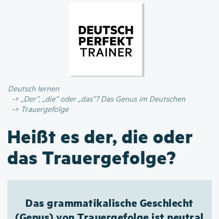
Direkt
zum
Inhalt
Deutsch lernen
„Der”, „die” oder „das”? Das Genus im Deutschen
Trauergefolge
Heißt es der, die oder
das Trauergefolge?
Das grammatikalische Geschlecht
(Genus) von Trauergefolge ist neutral