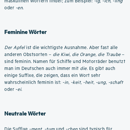
maskulinen Wörtern findet; zum Beispiel:
-ig
,
-ich
,
-ling
oder
-en
.
Feminine Wörter
Der Apfel
ist die wichtigste Ausnahme. Aber fast alle
anderen Obstsorten –
die Kiwi
,
die Orange
,
die Traube
–
sind feminin. Namen für Schiffe und Motorräder benutzt
man im Deutschen auch immer mit
die
. Es gibt auch
einige Suffixe, die zeigen, dass ein Wort sehr
wahrscheinlich feminin ist:
-in
,
-keit
,
-heit
,
-ung
,
-schaft
oder -
ei
.
Neutrale Wörter
Die Suffixe
-ment
,
-tum
und
-chen
sind typisch für