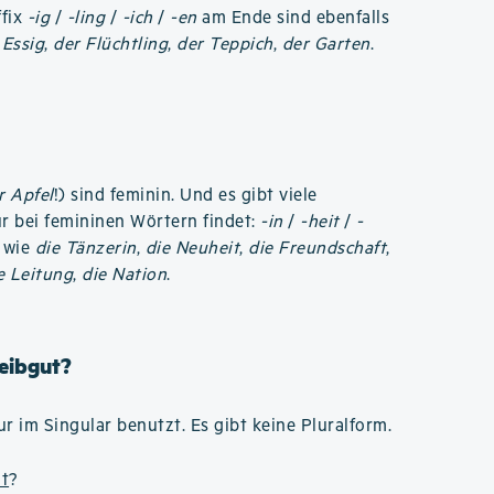
ffix
-ig
/
-ling
/
-ich
/
-en
am Ende sind ebenfalls
 Essig
,
der Flüchtling
,
der Teppich
,
der Garten
.
r Apfel
!) sind feminin. Und es gibt viele
r bei femininen Wörtern findet:
-in
/
-heit
/
-
; wie
die Tänzerin
,
die Neuheit
,
die Freundschaft
,
e Leitung
,
die Nation
.
reibgut?
r im Singular benutzt. Es gibt keine Pluralform.
ut
?