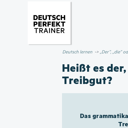
Deutsch lernen
„Der”, „die” 
Heißt es der,
Treibgut?
Das grammatikal
Tre