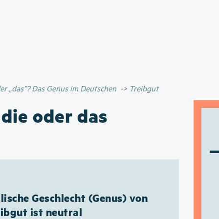
Direkt
zum
Inhalt
oder „das”? Das Genus im Deutschen
Treibgut
 die oder das
ische Geschlecht (Genus) von
ibgut ist neutral