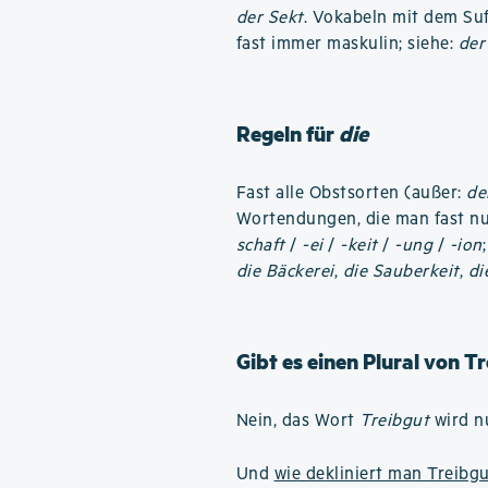
der Sekt
. Vokabeln mit dem Su
fast immer maskulin; siehe:
der
Regeln für
die
Fast alle Obstsorten (außer:
de
Wortendungen, die man fast nu
schaft
/
-ei
/
-keit
/
-ung
/
-ion
die Bäckerei
,
die Sauberkeit
,
di
Gibt es einen Plural von T
Nein, das Wort
Treibgut
wird nu
Und
wie dekliniert man Treibg