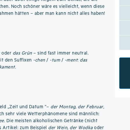
chen. Noch schöner wäre es vielleicht, wenn diese
ahmen hätten – aber man kann nicht alles haben!
u
oder
das Grün
– sind fast immer neutral.
mit den Suffixen
-chen
/
-tum
/
-ment
:
das
kament
.
eld „Zeit und Datum ”–
der Montag
,
der Februar
,
ch sehr viele Wetterphänomene sind männlich:
ee
. Die meisten alkoholischen Getränke (nicht
s Artikel: zum Beispiel
der Wein
,
der Wodka
oder