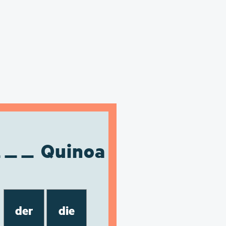
Quinoa
der
die