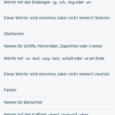
Wörter mit den Endungen
-ig
,
-ich
,
-ling
oder
-en
Diese Wörter sind meistens (aber nicht immer!) feminin:
Obstsorten
Namen für Schiffe, Motorräder, Zigaretten oder Cremes
Wörter mit
-in
,
-keit
,
-ung
-heit
,
-schaft
oder
-ei
am Ende
Diese Wörter sind meistens (aber nicht immer!) neutral:
Farben
Namen für Biersorten
Wörter mit den Suffixen
-ment
,
-tum
und
-chen