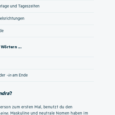
ntage und Tageszeiten
lsrichtungen
de
Wörtern ...
der
-in
am Ende
ndra
?
Person zum ersten Mal, benutzt du den
r
eine
. Maskuline und neutrale Nomen haben im