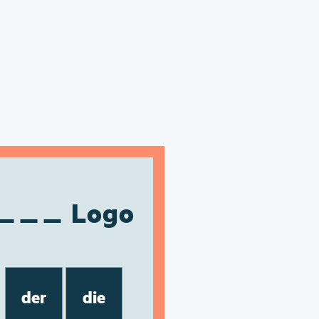
Logo
der
die