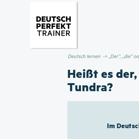
Deutsch lernen
„Der”, „die” 
Heißt es der,
Tundra?
Im Deutsc