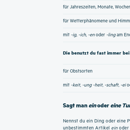
für Jahreszeiten, Monate, Woche
für Wetterphänomene und Himme
mit
-ig
,
-ich
,
-en
oder
-ling
am En
Die benutzt du fast immer bei 
für Obstsorten
mit
-keit
,
-ung
-heit
,
-schaft
,
-ei
o
Sagt man
ein
oder
eine Tu
Nennst du ein Ding oder eine 
unbestimmten Artikel
ein
ode