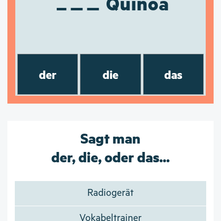
Quinoa
der
die
das
Sagt man
der, die, oder das...
Radiogerät
Vokabeltrainer