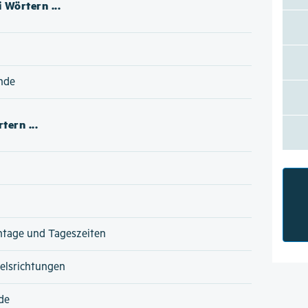
 Wörtern ...
nde
tern ...
ntage und Tageszeiten
lsrichtungen
de