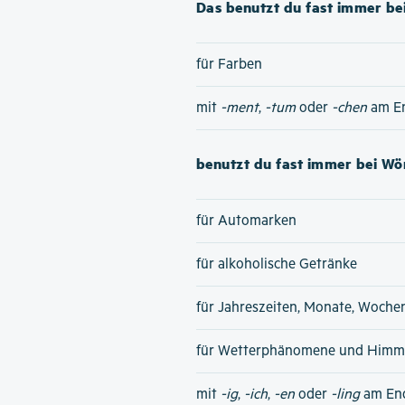
Das benutzt du fast immer bei
für Farben
mit
-ment
,
-tum
oder
-chen
am E
benutzt du fast immer bei Wör
für Automarken
für alkoholische Getränke
für Jahreszeiten, Monate, Woche
für Wetterphänomene und Himme
mit
-ig
,
-ich
,
-en
oder
-ling
am En