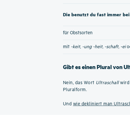
Die benutzt du fast immer bei 
für Obstsorten
mit
-keit
,
-ung
-heit
,
-schaft
,
-ei
o
Gibt es einen Plural von Ul
Nein, das Wort
Ultraschall
wird 
Pluralform.
Und
wie dekliniert man Ultrasc