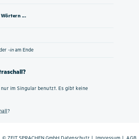
Wörtern ...
der
-in
am Ende
traschall?
nur im Singular benutzt. Es gibt keine
hall
?
© ZEIT SPRACHEN GmbH
Datenschutz
Impressum
AGB