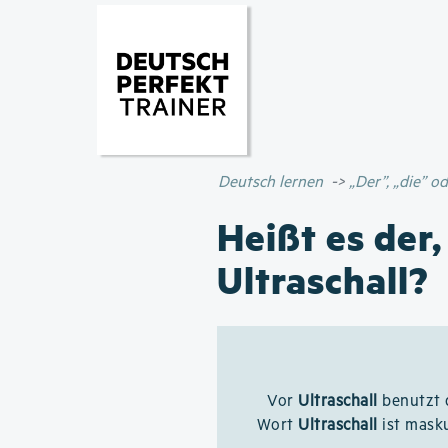
Deutsch lernen
„Der”, „die” 
Heißt es der,
Ultraschall?
Vor
Ultraschall
benutzt 
Wort
Ultraschall
ist masku