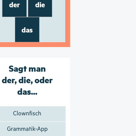
der
die
das
Sagt man
der, die, oder
das...
Clownfisch
Grammatik-App