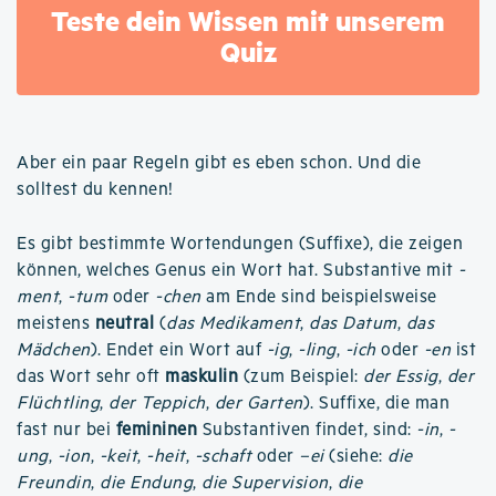
Teste dein Wissen mit unserem
Quiz
Aber ein paar Regeln gibt es eben schon. Und die
solltest du kennen!
Es gibt bestimmte Wortendungen (Suffixe), die zeigen
können, welches Genus ein Wort hat. Substantive mit
-
ment
,
-tum
oder
-chen
am Ende sind beispielsweise
meistens
neutral
(
das Medikament
,
das Datum
,
das
Mädchen
). Endet ein Wort auf
-ig
,
-ling
,
-ich
oder
-en
ist
das Wort sehr oft
maskulin
(zum Beispiel:
der Essig
,
der
Flüchtling
,
der Teppich
,
der Garten
). Suffixe, die man
fast nur bei
femininen
Substantiven findet, sind:
-in
,
-
ung
,
-ion
,
-keit
,
-heit
,
-schaft
oder
–ei
(siehe:
die
Freundin
,
die Endung
,
die Supervision
,
die