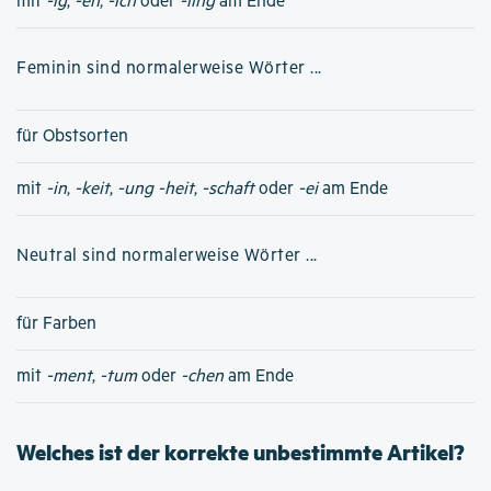
mit
-ig
,
-en
,
-ich
oder
-ling
am Ende
Feminin sind normalerweise Wörter ...
für Obstsorten
mit
-in
,
-keit
,
-ung
-heit
,
-schaft
oder
-ei
am Ende
Neutral sind normalerweise Wörter ...
für Farben
mit
-ment
,
-tum
oder
-chen
am Ende
Welches ist der korrekte unbestimmte Artikel?