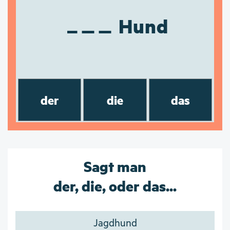
Hund
der
die
das
Sagt man
der, die, oder das...
Jagdhund