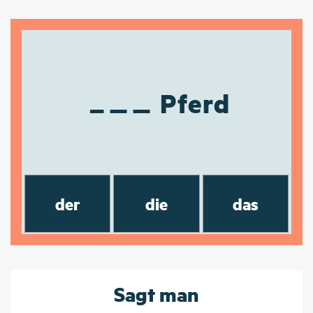
Pferd
der
die
das
Sagt man