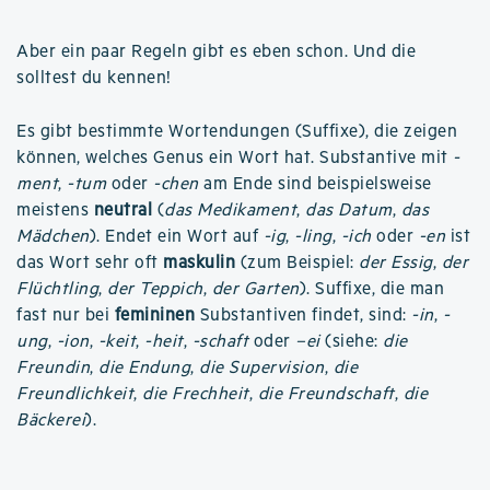
Aber ein paar Regeln gibt es eben schon. Und die
solltest du kennen!
Es gibt bestimmte Wortendungen (Suffixe), die zeigen
können, welches Genus ein Wort hat. Substantive mit
-
ment
,
-tum
oder
-chen
am Ende sind beispielsweise
meistens
neutral
(
das Medikament
,
das Datum
,
das
Mädchen
). Endet ein Wort auf
-ig
,
-ling
,
-ich
oder
-en
ist
das Wort sehr oft
maskulin
(zum Beispiel:
der Essig
,
der
Flüchtling
,
der Teppich
,
der Garten
). Suffixe, die man
fast nur bei
femininen
Substantiven findet, sind:
-in
,
-
ung
,
-ion
,
-keit
,
-heit
,
-schaft
oder
–ei
(siehe:
die
Freundin
,
die Endung
,
die Supervision
,
die
Freundlichkeit
,
die Frechheit
,
die Freundschaft
,
die
Bäckerei
).