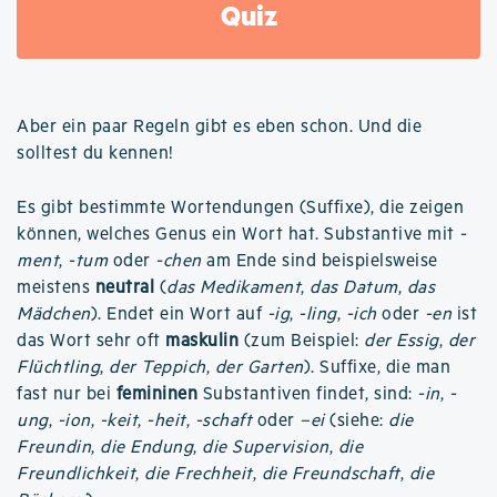
Quiz
Aber ein paar Regeln gibt es eben schon. Und die
solltest du kennen!
Es gibt bestimmte Wortendungen (Suffixe), die zeigen
können, welches Genus ein Wort hat. Substantive mit
-
ment
,
-tum
oder
-chen
am Ende sind beispielsweise
meistens
neutral
(
das Medikament
,
das Datum
,
das
Mädchen
). Endet ein Wort auf
-ig
,
-ling
,
-ich
oder
-en
ist
das Wort sehr oft
maskulin
(zum Beispiel:
der Essig
,
der
Flüchtling
,
der Teppich
,
der Garten
). Suffixe, die man
fast nur bei
femininen
Substantiven findet, sind:
-in
,
-
ung
,
-ion
,
-keit
,
-heit
,
-schaft
oder
–ei
(siehe:
die
Freundin
,
die Endung
,
die Supervision
,
die
Freundlichkeit
,
die Frechheit
,
die Freundschaft
,
die