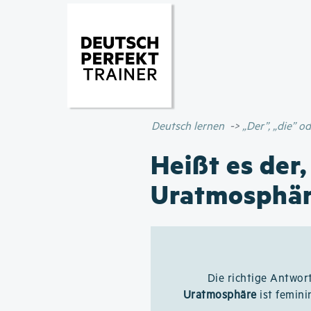
Deutsch lernen
„Der”, „die” 
Heißt es der,
Uratmosphä
Die richtige Antwort
Uratmosphäre
ist femini