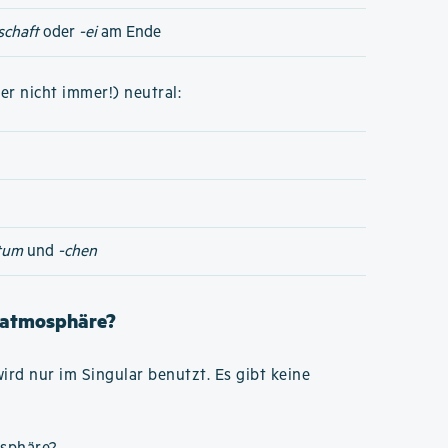
schaft
oder
-ei
am Ende
er nicht immer!) neutral:
tum
und
-chen
Uratmosphäre?
ird nur im Singular benutzt. Es gibt keine