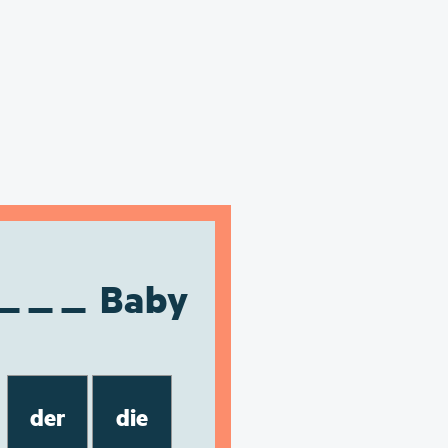
Baby
der
die