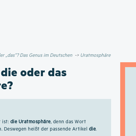
Direkt
zum
Inhalt
oder „das”? Das Genus im Deutschen
Uratmosphäre
 die oder das
re?
 ist:
die Uratmosphäre
, denn das Wort
n. Deswegen heißt der passende Artikel
die
.