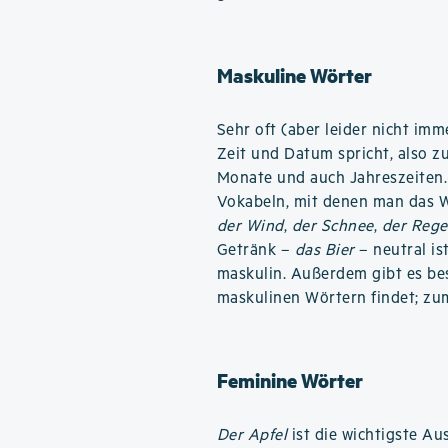
Maskuline Wörter
Sehr oft (aber leider nicht im
Zeit und Datum spricht, also z
Monate und auch Jahreszeiten.
Vokabeln, mit denen man das W
der Wind
,
der Schnee
,
der Reg
Getränk –
das Bier
– neutral is
maskulin. Außerdem gibt es be
maskulinen Wörtern findet; zum
Feminine Wörter
Der Apfel
ist die wichtigste A