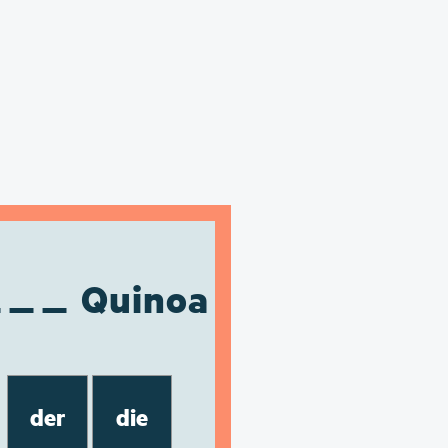
Quinoa
der
die