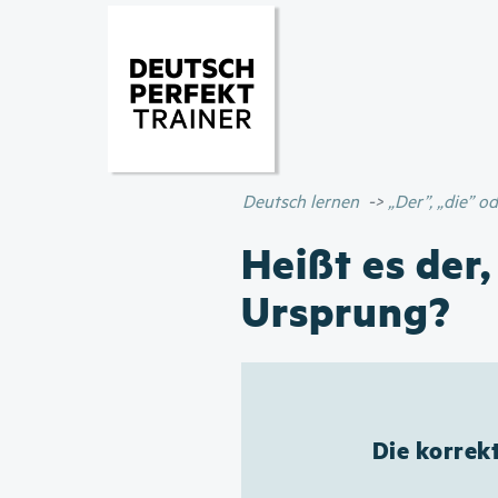
Deutsch lernen
„Der”, „die” 
Heißt es der,
Ursprung?
Die korrek