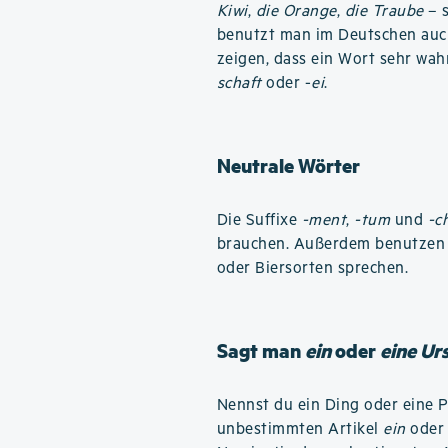
Kiwi
,
die Orange
,
die Traube
– s
benutzt man im Deutschen au
zeigen, dass ein Wort sehr wahr
schaft
oder -
ei
.
Neutrale Wörter
Die Suffixe
-ment
,
-tum
und
-c
brauchen. Außerdem benutzen D
oder Biersorten sprechen.
Sagt man
ein
oder
eine Ur
Nennst du ein Ding oder eine 
unbestimmten Artikel
ein
ode