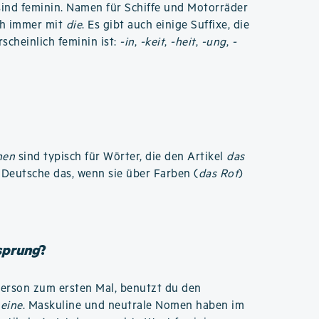
ind feminin. Namen für Schiffe und Motorräder
ch immer mit
die
. Es gibt auch einige Suffixe, die
scheinlich feminin ist:
-in
,
-keit
,
-heit
,
-ung
,
-
hen
sind typisch für Wörter, die den Artikel
das
eutsche das, wenn sie über Farben (
das Rot
)
sprung
?
Person zum ersten Mal, benutzt du den
r
eine
. Maskuline und neutrale Nomen haben im