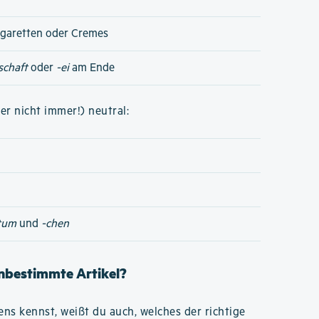
igaretten oder Cremes
schaft
oder
-ei
am Ende
er nicht immer!) neutral:
tum
und
-chen
unbestimmte Artikel?
s kennst, weißt du auch, welches der richtige