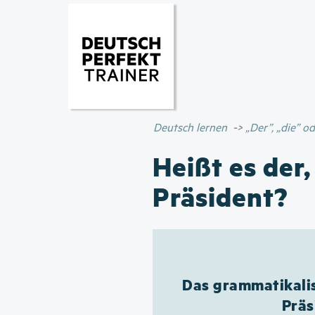
Deutsch lernen
„Der”, „die” 
Heißt es der,
Präsident?
Das grammatikalis
Präs