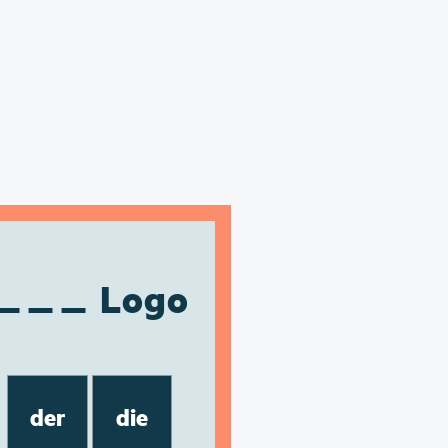
Logo
der
die