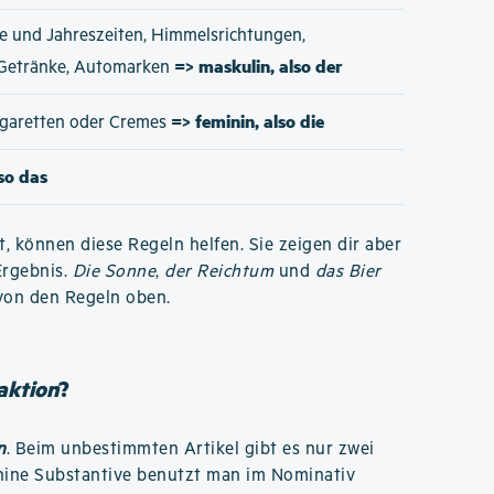
e und Jahreszeiten, Himmelsrichtungen,
=> maskulin, also der
 Getränke, Automarken
=> feminin, also die
Zigaretten oder Cremes
lso das
t, können diese Regeln helfen. Sie zeigen dir aber
Ergebnis.
Die Sonne
,
der Reichtum
und
das Bier
von den Regeln oben.
aktion
?
n
. Beim unbestimmten Artikel gibt es nur zwei
inine Substantive benutzt man im Nominativ