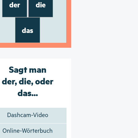
der
die
das
Sagt man
der, die, oder
das...
Dashcam-Video
Online-Wörterbuch