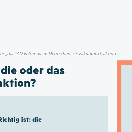
Direkt
zum
Inhalt
oder „das”? Das Genus im Deutschen
Vakuumextraktion
 die oder das
ktion?
Richtig ist: die