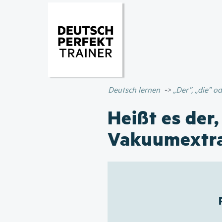
Deutsch lernen
„Der”, „die” 
Heißt es der,
Vakuumextra