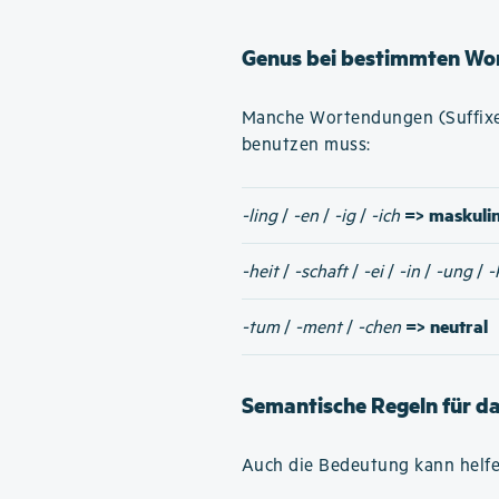
Genus bei bestimmten Wo
Manche Wortendungen (Suffixe)
benutzen muss:
=> maskuli
-ling
/
-en
/
-ig
/
-ich
-heit
/
-schaft
/
-ei
/
-in
/
-ung
/
-
=> neutral
-tum
/
-ment
/
-chen
Semantische Regeln für d
Auch die Bedeutung kann helfe